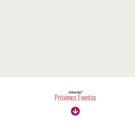
¿Nada que hacer?
Próximos Eventos